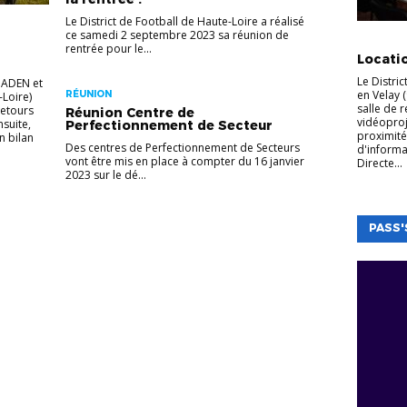
Le District de Football de Haute-Loire a réalisé
ce samedi 2 septembre 2023 sa réunion de
ADMINIS
rentrée pour le...
Locatio
Le Distric
GADEN et
en Velay (
RÉUNION
Loire)
salle de 
retours
Réunion Centre de
vidéoproj
suite,
Perfectionnement de Secteur
proximité
n bilan
Des centres de Perfectionnement de Secteurs
d'informa
vont être mis en place à compter du 16 janvier
Directe...
2023 sur le dé...
PASS'