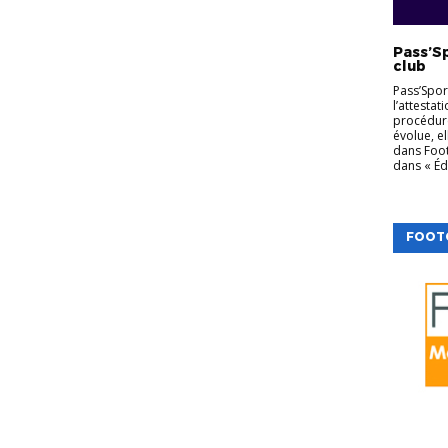
Pass’Sp
club
Pass’Spor
l’attestat
procédure
évolue, e
dans Foot
dans « Édi
FOOT