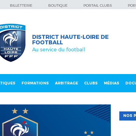
BILLETTERIE
BOUTIQUE
PORTAIL CLUBS
PORT
DISTRICT HAUTE-LOIRE DE
FOOTBALL
Au service du football
TIQUES
FORMATIONS
ARBITRAGE
CLUBS
MÉDIAS
DOC
NOS P