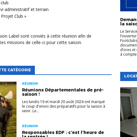
 club
 administratif et terrain
« Projet Club »
Demand
la sai
Le Servic
l’ouvertu
Footclubs
es missions de celle-ci pour cette saison.
documents
d’ores et 
à compter 
TTE CATÉGORIE
LOCA
RÉUNION
Réunions Départementales de pré-
saison !
Les lundis 19 et mardi 20 août 2024 ont marqué
le coup d'envoi des préparatifs pour la saison à
venir. Le...
RÉUNION
Responsables EDF : c’est l’heure de
la rentrée !