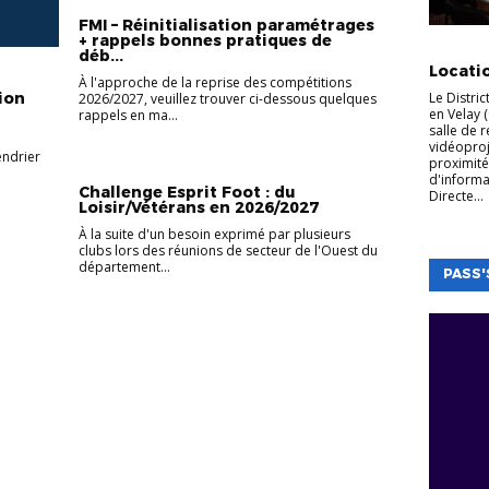
FMI – Réinitialisation paramétrages
+ rappels bonnes pratiques de
ADMINIS
déb...
Locatio
À l'approche de la reprise des compétitions
Le Distric
ion
2026/2027, veuillez trouver ci-dessous quelques
en Velay (
rappels en ma...
salle de 
vidéoproj
endrier
proximité
d'informa
Challenge Esprit Foot : du
Directe...
Loisir/Vétérans en 2026/2027
À la suite d'un besoin exprimé par plusieurs
clubs lors des réunions de secteur de l'Ouest du
département...
PASS'