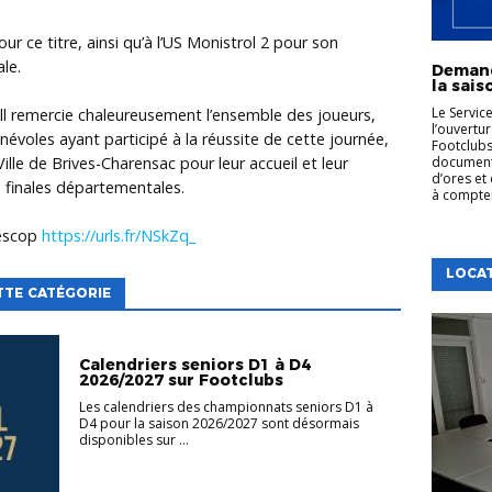
our ce titre, ainsi qu’à l’US Monistrol 2 pour son
ale.
Demand
la sai
Le Servic
l
remercie chaleureusement l’ensemble des joueurs,
l’ouvertu
névoles ayant participé à la réussite de cette journée,
Footclubs
documents
Ville de Brives-Charensac
pour leur accueil et leur
d’ores et 
s finales départementales.
à compter 
Lescop
https://urls.fr/NSkZq_
LOCA
TTE CATÉGORIE
Calendriers seniors D1 à D4
2026/2027 sur Footclubs
Les calendriers des championnats seniors D1 à
D4 pour la saison 2026/2027 sont désormais
disponibles sur ...