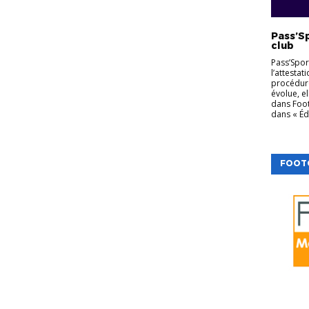
Pass’Sp
club
Pass’Spor
l’attestat
procédure
évolue, e
dans Foot
dans « Édi
FOOT