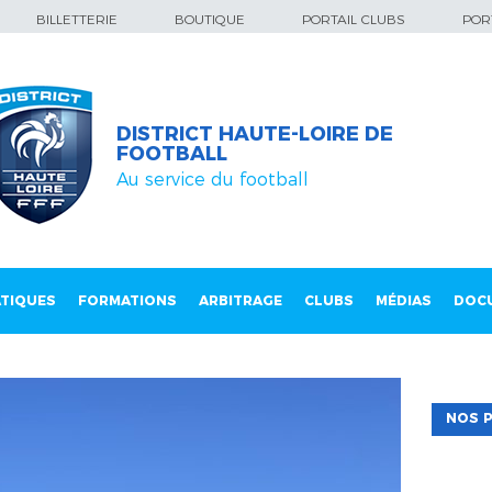
BILLETTERIE
BOUTIQUE
PORTAIL CLUBS
PORT
DISTRICT HAUTE-LOIRE DE
FOOTBALL
Au service du football
TIQUES
FORMATIONS
ARBITRAGE
CLUBS
MÉDIAS
DOC
NOS P